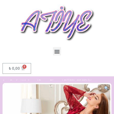
₺
0,00
Ana Sayfa
/
Mağaza
/
Bayan Pijama
/ GÜZEL GECELİK