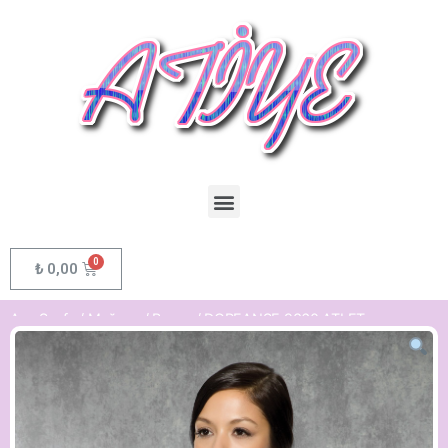
₺
0,00
Ana Sayfa
/
Mağaza
/
Bayan
/ DOREANSE 9360 ATLET