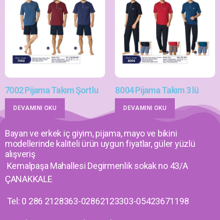
7002 Pijama Takım Şortlu
8004 Pijama Takım 3 lü
DEVAMINI OKU
DEVAMINI OKU
Bayan ve erkek iç giyim, pijama, mayo ve bikini
modellerinde kaliteli ürün uygun fiyatlar, güler yüzlü
alışveriş
Kemalpaşa Mahallesi Degirmenlik sokak no 43/A
ÇANAKKALE
Tel: 0 286 2128363-02862123303-05423671198