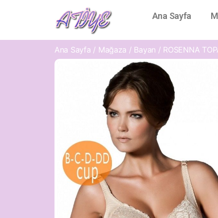
Ana Sayfa
M
Ana Sayfa
/
Mağaza
/
Bayan
/ ROSENNA TOP