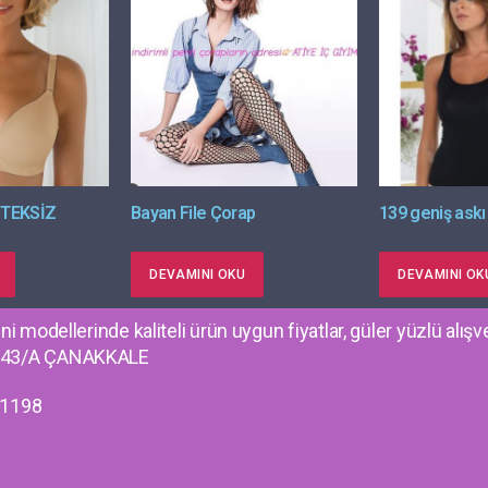
STEKSİZ
Bayan File Çorap
139 geniş askı 
DEVAMINI OKU
DEVAMINI OK
i modellerinde kaliteli ürün uygun fiyatlar, güler yüzlü alışv
no 43/A ÇANAKKALE
71198