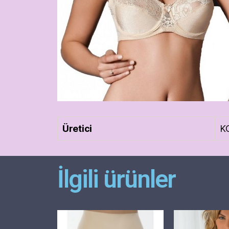
Üretici
K
İlgili ürünler