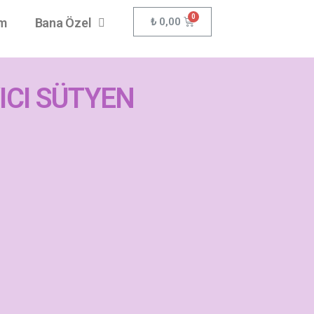
₺
0,00
im
Bana Özel
CI SÜTYEN