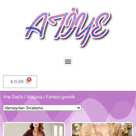
₺
0,00
Ana Sayfa
/
Mağaza
/ Fantazi gecelik